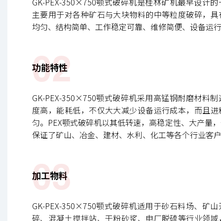
GK-PEX-350×750
颚式破碎机
是桂林矿机最早设计的
主要用于对各种矿石与大块物料的中等粒度破碎，具
均匀、结构简单、工作稳定可靠、维修简便、设备运
02
功能特性
GK-PEX-350×750颚式破碎机采用高锰钢耐磨材
度高，能耗低，不仅大大减少设备运行成本，而且进
匀。PEX颚式破碎机以其低转速，高稳定性、大产量
保证了矿山、冶金、建材、水利、
化工
等各个行业客
03
加工物料
GK-PEX-350×750颚式破碎机适用于砂石料场、
碎、混凝土搅拌站、干粉砂浆、电厂脱硫等行业领域