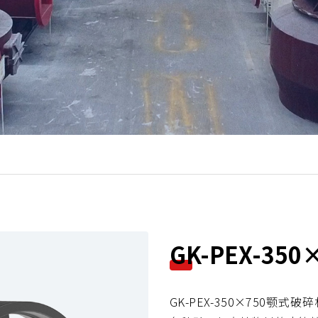
N
GK-PEX-35
e
x
GK-PEX-350×750