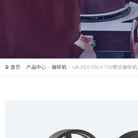
首页
产品中心
破碎机
GK-PEX-350×750颚式破碎机
P
r
e