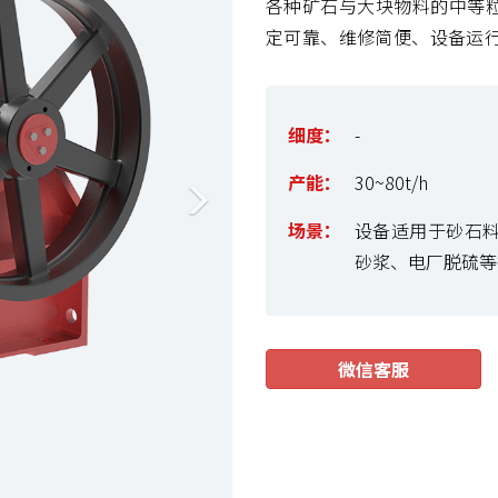
t
各种矿石与大块物料的中等
定可靠、维修简便、设备运
细度：
-
产能：
30~80t/h
场景：
设备适用于砂石
砂浆、电厂脱硫等
微信客服