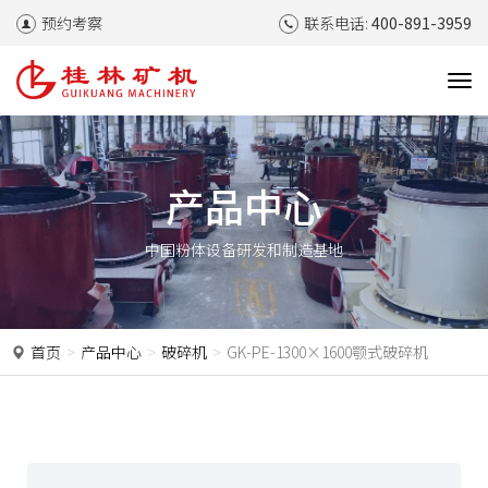
预约考察
联系电话:
400-891-3959
T
o
g
g
l
产品中心
e
n
中国粉体设备研发和制造基地
a
v
i
g
a
首页
产品中心
破碎机
GK-PE-1300×1600颚式破碎机
t
i
o
n
P
N