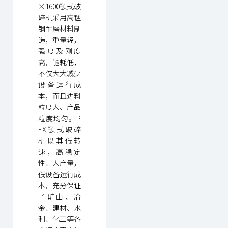
×1600颚式破
碎机采用高锰
钢耐磨材料制
造，重量轻，
强度及刚度
高，能耗低，
不仅大大减少
设备运行成
本，而且进料
粒度大、产品
粒度均匀。P
EX颚式破碎
机以其低转
速，高稳定
性、大产量，
低设备运行成
本，充分保证
了矿山、冶
金、建材、水
利、化工等各