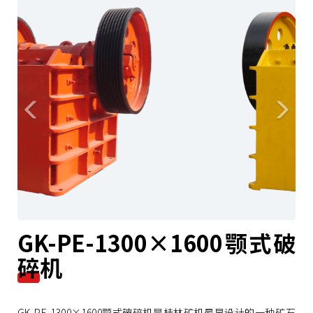
r
e
e
x
v
t
i
o
u
s
GK-PE-1300×1600颚式破
碎机
GK-PE-1300×1600颚式破碎机是桂林矿机最早设计的一种矿石