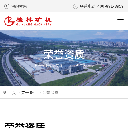
预约考察
联系电话:
400-891-3959
T
o
g
g
l
荣誉资质
e
n
五十载匠心造物，半世纪点滴殊荣
a
v
i
g
a
首页
关于我们
荣誉资质
t
i
o
n
荣誉资质