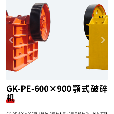
r
e
e
x
v
t
i
o
u
s
GK-PE-600×900颚式破碎
机
GK-PE-600×900颚式破碎机是桂林矿机最早设计的一种矿石破