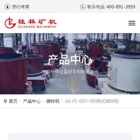
预约考察
联系电话:
400-891-3959
T
o
g
g
l
产品中心
e
n
中国粉体设备研发和制造基地
a
v
i
g
a
首页
产品中心
破碎机
GK-PE-600×900颚式破碎机
t
i
o
n
P
N