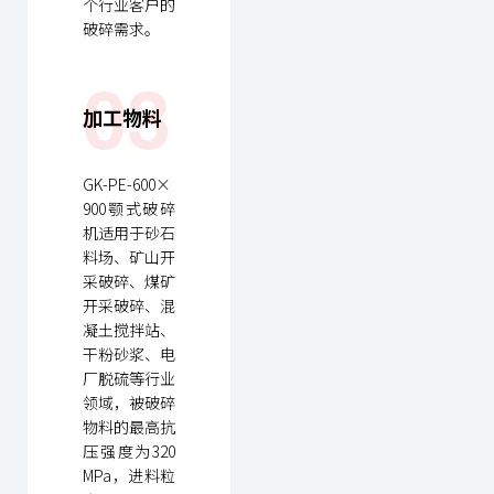
个行业客户的
破碎需求。
03
加工物料
GK-PE-600×
900颚式破碎
机适用于砂石
料场、矿山开
采破碎、煤矿
开采破碎、混
凝土搅拌站、
干粉砂浆、电
厂脱硫等行业
领域，被破碎
物料的最高抗
压强度为320
MPa，进料粒