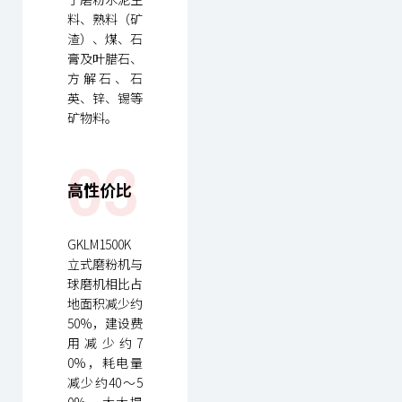
料、熟料（矿
渣）、煤、石
膏及叶腊石、
方解石、石
英、锌、锡等
矿物料。
03
高性价比
GKLM1500K
立式磨粉机与
球磨机相比占
地面积减少约
50%，建设费
用减少约7
0%，耗电量
减少约40～5
0%，大大提