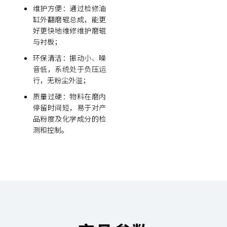
维护方便：通过检修油
缸外翻磨辊总成，能更
好更快地维修维护磨辊
与衬板；
环保清洁：振动小、噪
音低，系统处于负压运
行，无粉尘外溢；
质量过硬：物料在磨内
停留时间短，易于对产
品粉度及化学成分的检
测和控制。