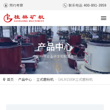
预约考察
联系电话:
400-891-3959
T
o
g
g
l
产品中心
e
n
中国粉体设备研发和制造基地
a
v
i
g
a
首页
产品中心
立式磨粉机
GKLM1500K立式磨粉机
t
i
o
n
P
N