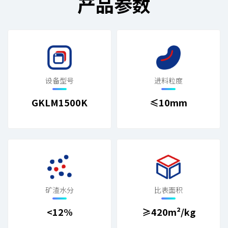
产品参数
设备型号
进料粒度
GKLM1500K
≤10mm
矿渣水分
比表面积
<12%
≥420m²/kg