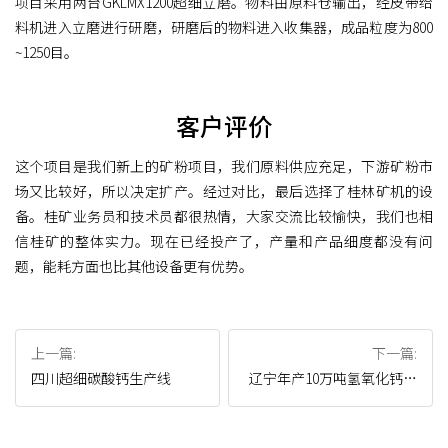
项目采用两台GKLMX1200超细立磨。物料由原料仓输出，经皮带给
料机进入立磨进行研磨，研磨后的物料进入收集器，成品粒度为800
~1250目。
客户评价
这个项目是我们新上的矿粉项目，我们原料供应充足，下游矿粉市
场又比较好，所以决定扩产。经过对比，最后选择了桂林矿机的设
备。桂矿业务员和技术员都很热情，大家交流比较愉快，我们也相
信桂矿的整体实力。现在已经投产了，产量和产品细度都没有问
题，能耗方面也比其他设备更有优势。
上一篇:
下一篇:
四川超细碳酸钙生产线
辽宁年产10万吨氢氧化钙生
产线