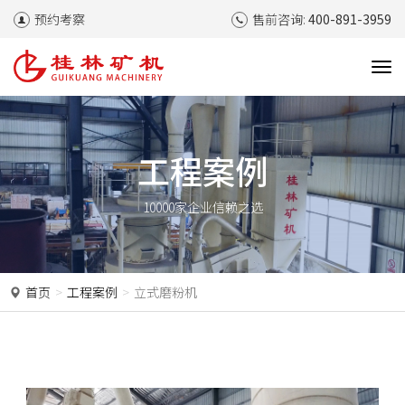
预约考察
售前咨询:
400-891-3959
T
o
g
g
l
工程案例
e
n
10000家企业信赖之选
a
v
i
g
a
首页
工程案例
立式磨粉机
t
i
o
n