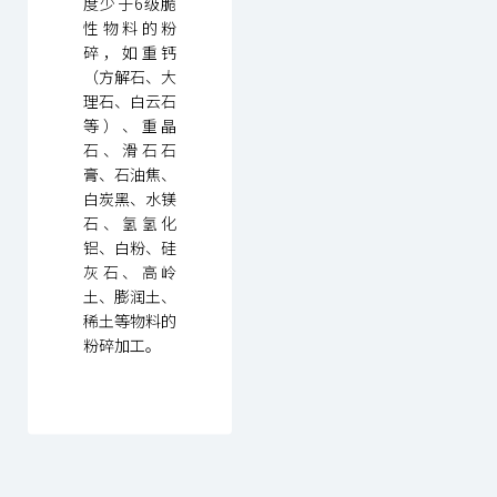
度少于6级脆
性物料的粉
碎，如重钙
（方解石、大
理石、白云石
等）、重晶
石、滑石石
膏、石油焦、
白炭黑、水镁
石、氢氢化
铝、白粉、硅
灰石、高岭
土、膨润土、
稀土等物料的
粉碎加工。