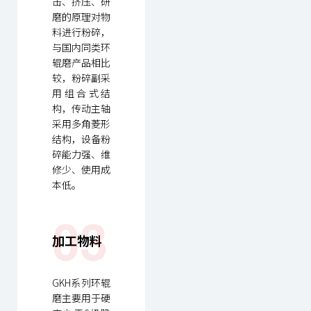
击、挤压、研
磨的原理对物
料进行粉碎，
与国内同类环
辊磨产品相比
较，粉碎副采
用组合式结
构，传动主轴
采用多角菱形
结构，设备粉
碎能力强、维
修少、使用成
本低。
03
加工物料
GKH系列环辊
磨主要用于硬