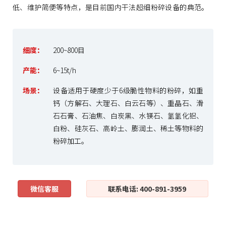
低、维护简便等特点，是目前国内干法超细粉碎设备的典范。
细度：
200~800目
产能：
6~15t/h
场景：
设备适用于硬度少于6级脆性物料的粉碎，如重
钙（方解石、大理石、白云石等）、重晶石、滑
石石膏、石油焦、白炭黑、水镁石、氢氢化铝、
白粉、硅灰石、高岭土、膨润土、稀土等物料的
粉碎加工。
微信客服
联系电话: 400-891-3959