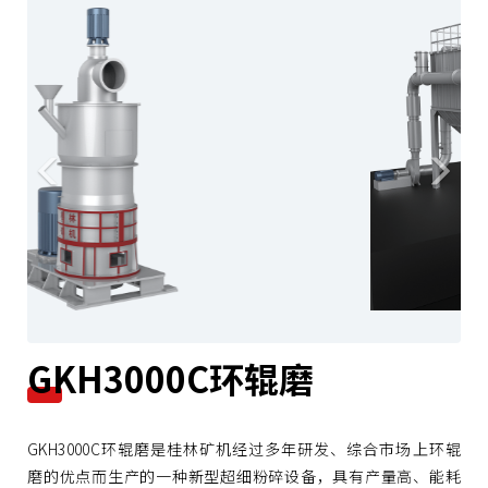
r
e
e
x
v
t
i
o
u
s
GKH3000C环辊磨
GKH3000C环辊磨是桂林矿机经过多年研发、综合市场上环辊
磨的优点而生产的一种新型超细粉碎设备，具有产量高、能耗