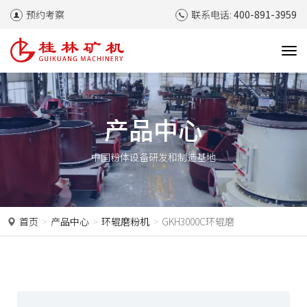
预约考察
联系电话:
400-891-3959
T
o
g
g
l
产品中心
e
n
中国粉体设备研发和制造基地
a
v
i
g
a
首页
产品中心
环辊磨粉机
GKH3000C环辊磨
t
i
o
n
P
N