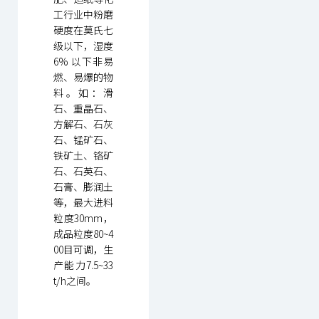
工行业中粉磨
硬度在莫氏七
级以下，湿度
6% 以下非易
燃、易爆的物
料。如：滑
石、重晶石、
方解石、石灰
石、锰矿石、
铁矿土、铬矿
石、石英石、
石膏、膨润土
等，最大进料
粒度30mm，
成品粒度80~4
00目可调，生
产能力7.5~33
t/h之间。