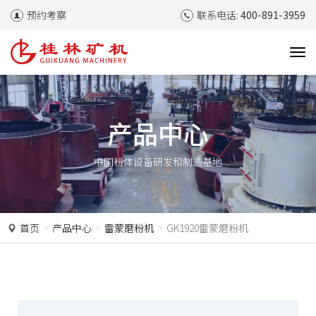
预约考察
联系电话:
400-891-3959
T
o
g
g
l
产品中心
e
n
中国粉体设备研发和制造基地
a
v
i
g
a
首页
产品中心
雷蒙磨粉机
GK1920雷蒙磨粉机
t
i
o
n
P
N