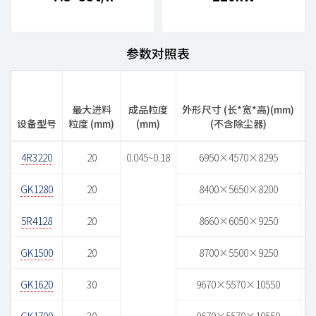
参数对照表
最大进料
成品粒度
外形尺寸 (长*宽*高)(mm)
设备型号
粒度 (mm)
(mm)
(不含除尘器)
产
4R3220
20
0.045~0.18
6950×4570×8295
GK1280
20
8400×5650×8200
5R4128
20
8660×6050×9250
GK1500
20
8700×5500×9250
GK1620
30
9670×5570×10550