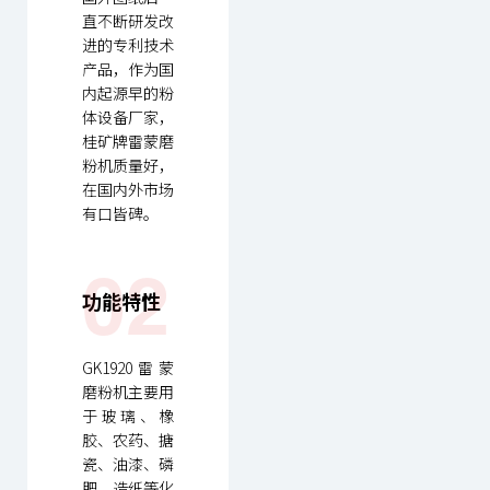
直不断研发改
进的专利技术
产品，作为国
内起源早的粉
体设备厂家，
桂矿牌雷蒙磨
粉机质量好，
在国内外市场
有口皆碑。
02
功能特性
GK1920雷蒙
磨粉机主要用
于玻璃、橡
胶、农药、搪
瓷、油漆、磷
肥、造纸等化