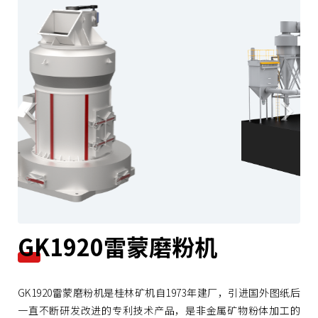
r
e
e
x
v
t
i
o
u
s
GK1920雷蒙磨粉机
GK1920雷蒙磨粉机是桂林矿机自1973年建厂，引进国外图纸后
一直不断研发改进的专利技术产品，是非金属矿物粉体加工的