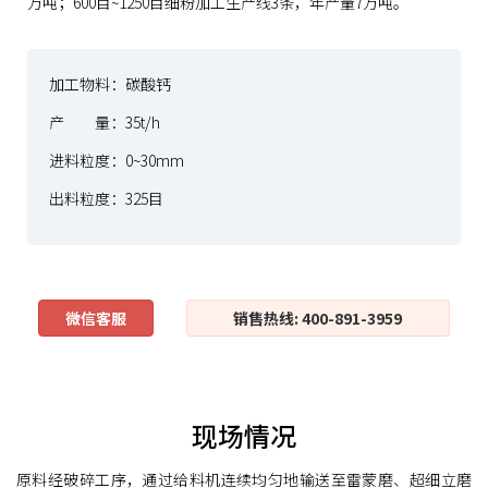
万吨；600目~1250目细粉加工生产线3条，年产量7万吨。
加工物料：碳酸钙
产 量：35t/h
进料粒度：0~30mm
出料粒度：325目
微信客服
销售热线: 400-891-3959
现场情况
原料经破碎工序，通过给料机连续均匀地输送至雷蒙磨、超细立磨