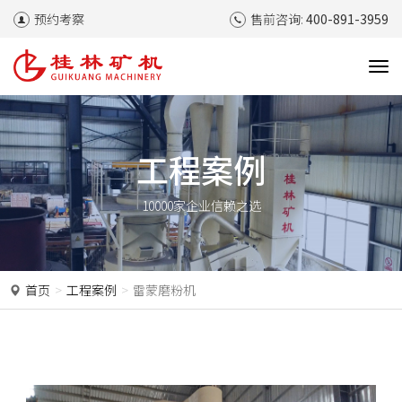
预约考察
售前咨询:
400-891-3959
T
o
g
g
l
工程案例
e
n
10000家企业信赖之选
a
v
i
g
a
首页
工程案例
雷蒙磨粉机
t
i
o
n