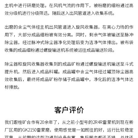
主机中进行研磨处理。在风机气流的作用下，被粉磨的细粉通过高
效分级机进行分级筛选，随后送入出风管道进入收集系统。
出磨的含尘气体经主机出风管道进入旋风收集器，在离心力场的作
用下，大部分成品细粉被有效分离。同时，剩余气体被输送至脉冲
除尘器，经过脉冲式除尘器净化处理后变为洁净气体排出。被布袋
收集的成品细粉通过螺旋输送机系统被运往成品输送阶段。
除尘器和旋风收集器收集到的成品矿粉通过螺旋输送机输送至斗式
提升机，然后进入成品料罐。成品罐中含尘气体经过罐顶除尘器高
效收集后，最终将成品矿粉存储于成品罐中，净化后的洁净气体达
标排放。
客户评价
我们跟桂矿合作有20余年了，从之前小型号的2R4R雷蒙机到现在新
厂区用的GK2150雷蒙磨，使用感觉是一如既往的好，运行比较稳定
可靠。从前期的选型沟通到设备布置、售后服务都还不错，总体还