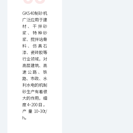
GKS40制砂机
广泛应用于建
材、干拌砂
浆、特种砂
浆、搅拌站骨
料、仿真石
漆、瓷砖胶等
行业领域，对
高层建筑、高
速公路、铁
路、市政、水
利水电的机制
砂生产有着很
大的作用，细
度4~200目，
产量10~30t/
h。