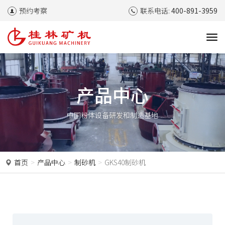
预约考察
联系电话:
400-891-3959
T
o
g
g
l
产品中心
e
n
中国粉体设备研发和制造基地
a
v
i
g
a
首页
产品中心
制砂机
GKS40制砂机
t
i
o
n
P
N