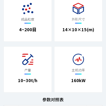
成品粒度
外形尺寸
4~200目
14×10×15(m)
产量
主机功率
10~30t/h
160kW
参数对照表