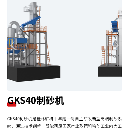
r
e
e
x
v
t
i
o
u
s
GKS40制砂机
GKS40制砂机是桂林矿机十年磨一剑自主研发新型高端制砂系
统，通过技术创新，既能满足国家产业政策和粉砂工业向大工