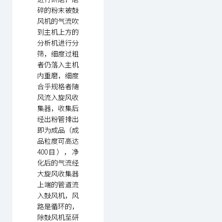
碎的粉末被鼓
风机的气流吹
到主机上方的
分析机进行分
筛，细度过粗
者仍落入主机
内重磨，细度
合乎规格者随
风流入旋风收
集器，收集后
经出粉管排出
即为成品（成
品粒度可高达
400目），净
化后的气流经
大旋风收集器
上端的管道流
入鼓风机，风
路是循环的，
除鼓风机至研