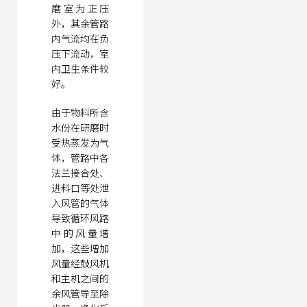
磨室为正压
外，其余管路
内气流均在负
压下流动，室
内卫生条件较
好。
由于物料所含
水份在研磨时
受热蒸发为气
体，管路中各
法兰接合处、
进料口等处泄
入风管的气体
导致循环风路
中的风量增
加，这些增加
风量经鼓风机
和主机之间的
余风管导至除