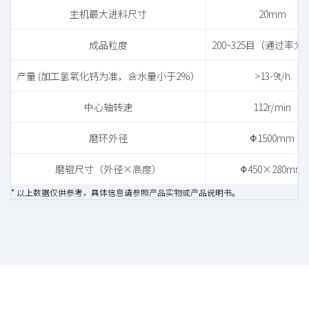
主机最大进料尺寸
20mm
成品粒度
200~325目（通过率为
产量 (加工氢氧化钙为准，含水量小于2%）
>13-9t/h
中心轴转速
112r/min
磨环外径
Φ1500mm
磨辊尺寸（外径×高度）
Φ450×280mm
* 以上数据仅供参考，具体信息请参照产品实物或产品说明书。