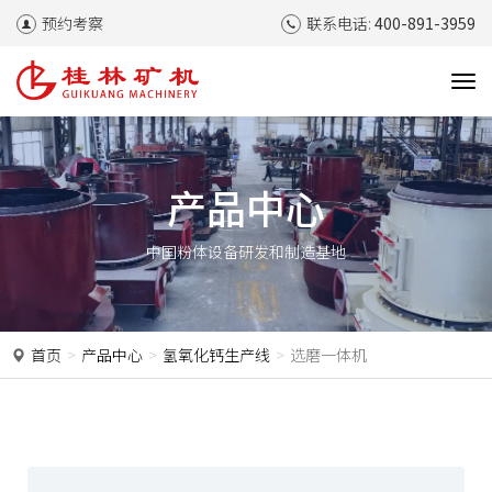
预约考察
联系电话:
400-891-3959
T
o
g
g
l
产品中心
e
n
中国粉体设备研发和制造基地
a
v
i
g
a
首页
产品中心
氢氧化钙生产线
选磨一体机
t
i
o
n
P
N