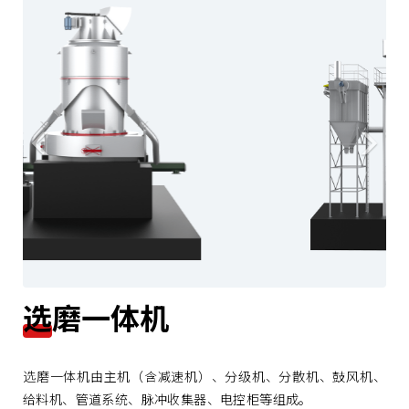
r
e
e
x
v
t
i
o
u
s
选磨一体机
选磨一体机由主机（含减速机）、分级机、分散机、鼓风机、
给料机、管道系统、脉冲收集器、电控柜等组成。