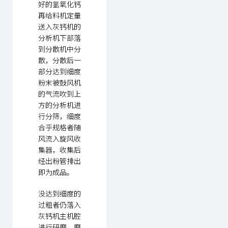
好的氢氧化钙
再给料机定量
送入灰钙机的
分析机下部落
到分散机中分
散，分散后一
部分达到细度
粉末被鼓风机
的气流吹到上
方的分析机进
行分筛，细度
合乎规格者随
风流入旋风收
集器，收集后
经出粉管排出
即为成品。
没达到细度的
过粗者仍落入
灰钙机主机腔
进行研磨，磨