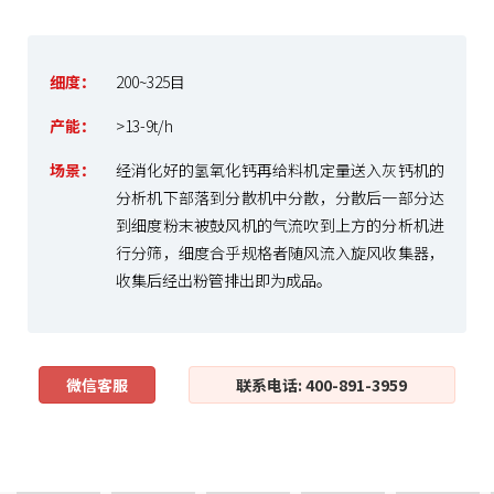
细度：
200~325目
产能：
>13-9t/h
场景：
经消化好的氢氧化钙再给料机定量送入灰钙机的
分析机下部落到分散机中分散，分散后一部分达
到细度粉末被鼓风机的气流吹到上方的分析机进
行分筛，细度合乎规格者随风流入旋风收集器，
收集后经出粉管排出即为成品。
微信客服
联系电话: 400-891-3959