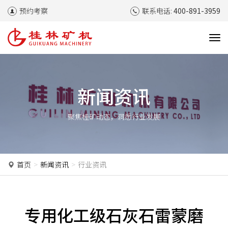
预约考察
联系电话:
400-891-3959
T
o
g
g
l
新闻资讯
e
n
聚焦桂矿动态，洞悉行业发展
a
v
i
g
a
首页
新闻资讯
行业资讯
t
i
o
n
专用化工级石灰石雷蒙磨