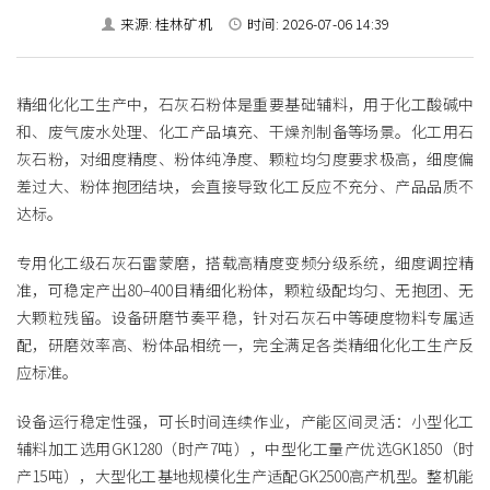
来源: 桂林矿机
时间: 2026-07-06 14:39
精细化化工生产中，石灰石粉体是重要基础辅料，用于化工酸碱中
和、废气废水处理、化工产品填充、干燥剂制备等场景。化工用石
灰石粉，对细度精度、粉体纯净度、颗粒均匀度要求极高，细度偏
差过大、粉体抱团结块，会直接导致化工反应不充分、产品品质不
达标。
专用化工级石灰石雷蒙磨，搭载高精度变频分级系统，细度调控精
准，可稳定产出80–400目精细化粉体，颗粒级配均匀、无抱团、无
大颗粒残留。设备研磨节奏平稳，针对石灰石中等硬度物料专属适
配，研磨效率高、粉体品相统一，完全满足各类精细化化工生产反
应标准。
设备运行稳定性强，可长时间连续作业，产能区间灵活：小型化工
辅料加工选用GK1280（时产7吨），中型化工量产优选GK1850（时
产15吨），大型化工基地规模化生产适配GK2500高产机型。整机能