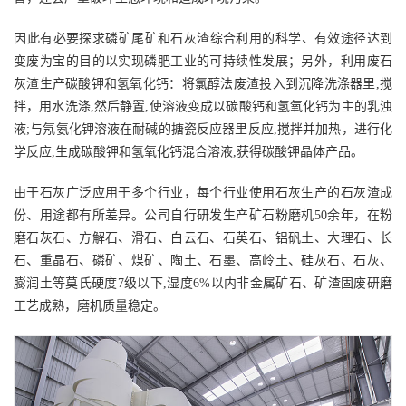
‍因此有必要探求磷矿尾矿和石灰渣综合利用的科学、有效途径达到
变废为宝的目的以实现磷肥工业的可持续性发展；另外，利用废石
灰渣生产碳酸钾和氢氧化钙：将氯醇法废渣投入到沉降洗涤器里,搅
拌，用水洗涤,然后静置,使溶液变成以碳酸钙和氢氧化钙为主的乳浊
液;与氖氨化钾溶液在耐碱的搪瓷反应器里反应,搅拌并加热，进行化
学反应,生成碳酸钾和氢氧化钙混合溶液,获得碳酸钾晶体产品。
由于石灰广泛应用于多个行业，每个行业使用石灰生产的石灰渣成
份、用途都有所差异。公司自行研发生产矿石粉磨机50余年，在粉
磨石灰石、方解石、滑石、白云石、石英石、铝矾土、大理石、长
石、重晶石、磷矿、煤矿、陶土、石墨、高岭土、硅灰石、石灰、
膨润土等莫氏硬度7级以下,湿度6%以内非金属矿石、矿渣固废研磨
工艺成熟，磨机质量稳定。