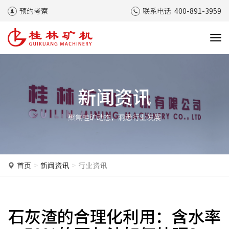
预约考察
联系电话:
400-891-3959
T
o
g
g
l
新闻资讯
e
n
聚焦桂矿动态，洞悉行业发展
a
v
i
g
a
首页
新闻资讯
行业资讯
t
i
o
n
石灰渣的合理化利用：含水率