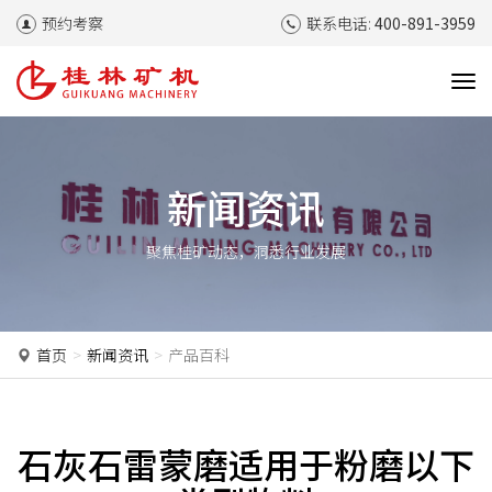
预约考察
联系电话:
400-891-3959
T
o
g
g
l
新闻资讯
e
n
聚焦桂矿动态，洞悉行业发展
a
v
i
g
a
首页
新闻资讯
产品百科
t
i
o
n
石灰石雷蒙磨适用于粉磨以下