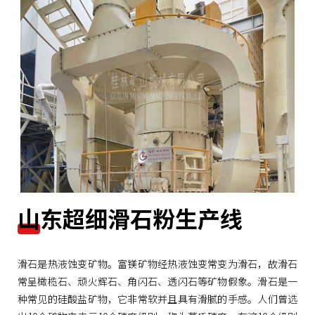
山东超细滑石粉生产线
滑石是热液蚀变矿物。富镁矿物经热液蚀变常变为滑石，故滑石
常呈橄榄石、顽火辉石、角闪石、透闪石等矿物假象。滑石是一
种常见的硅酸盐矿物，它非常软并且具有滑腻的手感。人们曾选