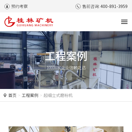
预约考察
售前咨询:
400-891-3959
T
o
g
g
l
工程案例
e
n
10000家企业信赖之选
a
v
i
g
a
首页
工程案例
超细立式磨粉机
t
i
o
n