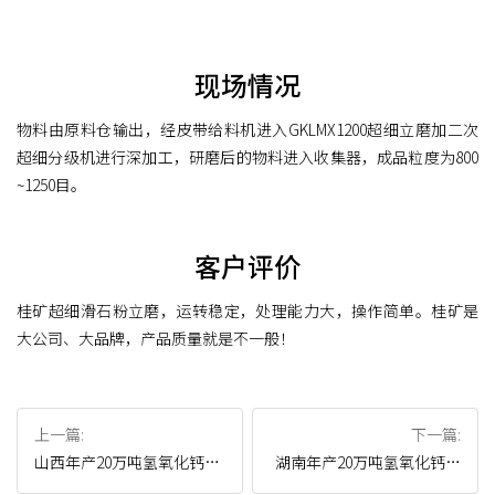
现场情况
物料由原料仓输出，经皮带给料机进入GKLMX1200超细立磨加二次
超细分级机进行深加工，研磨后的物料进入收集器，成品粒度为800
~1250目。
客户评价
桂矿超细滑石粉立磨，运转稳定，处理能力大，操作简单。桂矿是
大公司、大品牌，产品质量就是不一般！
上一篇:
下一篇:
山西年产20万吨氢氧化钙脱
湖南年产20万吨氢氧化钙生
硫粉项目
产线