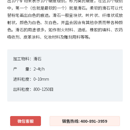
出10个矿物来表示10个硬度级别，称为莫氏硬度，在这10个级别
中，第一个（也就是最软的一个）就是滑石。柔软的滑石可以代
替粉笔画出白色的痕迹。滑石一般呈块状、叶片状、纤维状或放
射状，颜色为白色、灰白色，并且会因含有其他杂质而带各种颜
色。滑石的用途很多，如作耐火材料、造纸、橡胶的填料、农药
吸收剂、皮革涂料、化妆材料及雕刻用料等等。
加工物料：滑石
产 量：2~4t/h
进料粒度：0~10mm
出料粒度：800~1250目
微信客服
销售热线: 400-891-3959